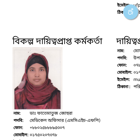
uf
ইমেইল:
পরি
ঠিকানা :
বিকল্প দায়িত্বপ্রাপ্ত কর্মকর্তা
দায়িত্বপ
মোহ
নাম:
উপ
পদবি:
০৭
ফোন:
০১
মোবাইল:
mu
ইমেইল:
পরি
ঠিকানা :
ডাঃ ফাতেমাতুজ জোহুরা
নাম:
মেডিকেল অফিসার (এমসিএইচ-এফপি)
পদবি:
+৮৮০২৫৮৮৮৯৫৩০৭
ফোন:
০১৭৫০২০৭৩৭৮
মোবাইল: