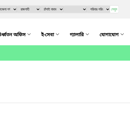
দেখুন
র্ধ্বতন অফিস
ই-সেবা
গ্যালারি
যোগাযোগ